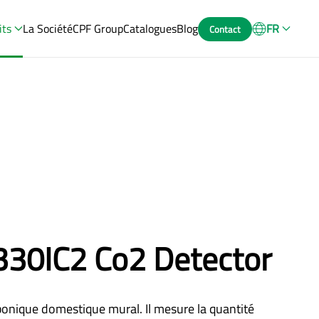
its
La Société
CPF Group
Catalogues
Blog
FR
Contact
330IC2 Co2 Detector
onique domestique mural. Il mesure la quantité