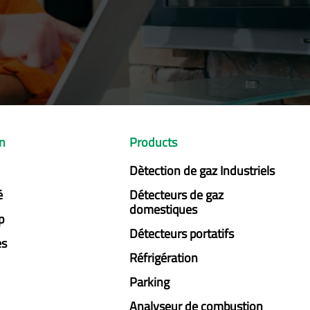
on
Products
Dètection de gaz Industriels
é
Détecteurs de gaz
domestiques
p
Détecteurs portatifs
es
Réfrigération
Parking
Analyseur de combustion