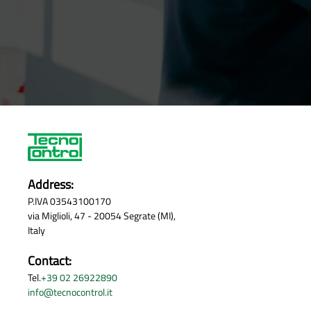
Address:
P.IVA 03543100170
via Miglioli, 47 - 20054 Segrate (MI),
Italy
Contact:
Tel.
+39 02 26922890
info@tecnocontrol.it