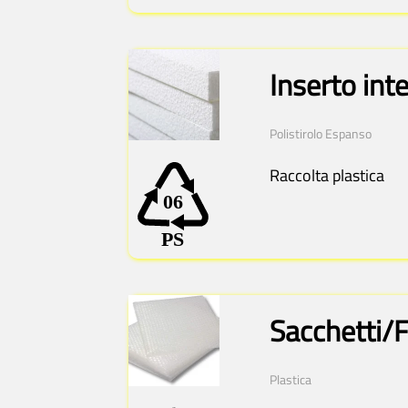
Inserto int
Polistirolo Espanso
Raccolta plastica
Sacchetti/Fo
Plastica