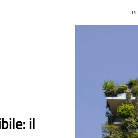
Pr
le: il