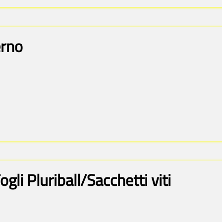
erno
gli Pluriball/Sacchetti viti