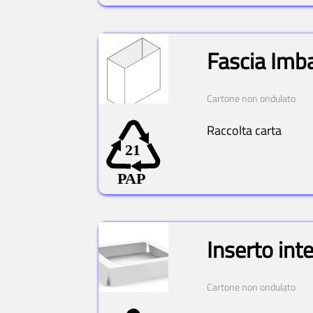
Fascia Imba
Cartone non ondulato
Raccolta carta
Inserto int
Cartone non ondulato