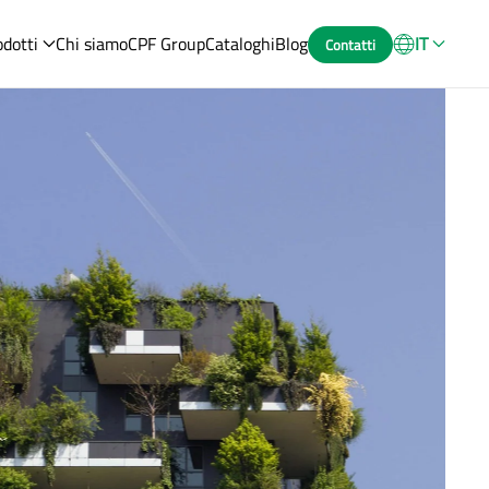
odotti
Chi siamo
CPF Group
Cataloghi
Blog
IT
Contatti