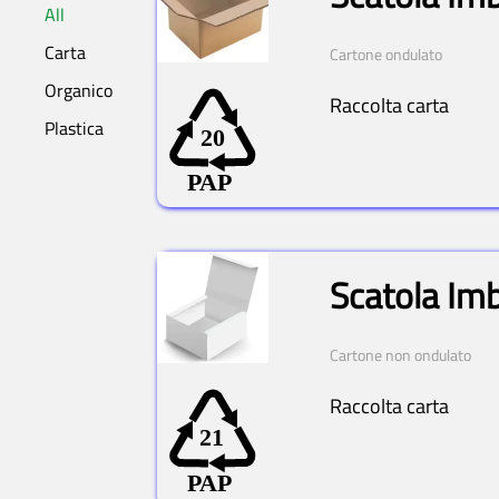
All
Carta
Cartone ondulato
Organico
Raccolta carta
Plastica
Scatola Imb
Cartone non ondulato
Raccolta carta