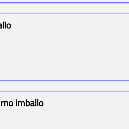
llo
erno imballo